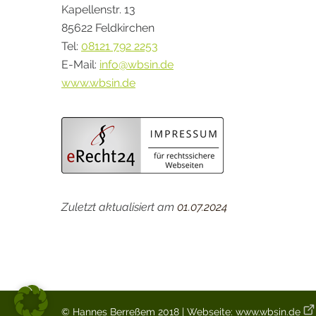
Kapellenstr. 13
85622 Feldkirchen
Tel:
08121 792 2253
E-Mail:
info@wbsin.de
www.wbsin.de
Zuletzt aktualisiert am
01.07.2024
© Hannes Berreßem 2018 | Webseite:
www.wbsin.de