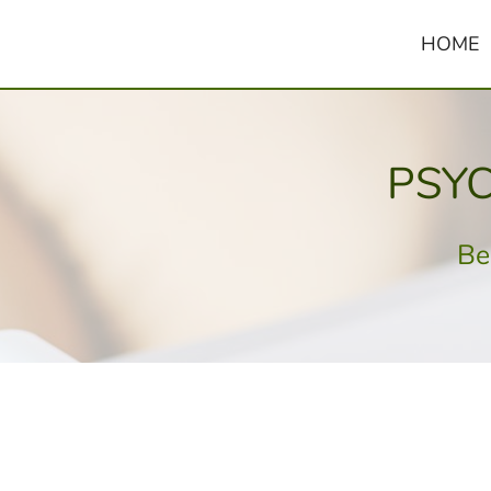
HOME
PSYC
Be